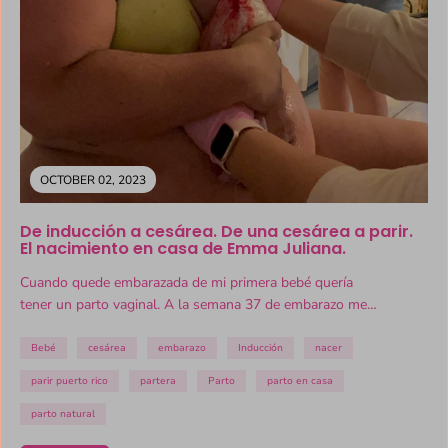
OCTOBER 02, 2023
De inducción a cesárea. De una cesárea a parir.
El nacimiento en casa de Emma Juliana.
Cuando quede embarazada de mi primera bebé quería
tener un parto vaginal. A la semana 37 de embarazo me
diagnosticaron...
Bebé
cesárea
embarazo
Inducción
nacer
parir puerto rico
partera
Parto
parto en casa
parto natural