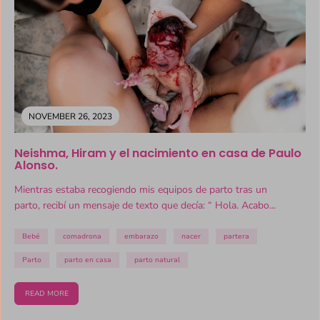
NOVEMBER 26, 2023
Neishma, Hiram y el nacimiento en casa de Paulo
Alonso.
Mientras estaba recogiendo mis equipos de parto tras un
parto, recibí un mensaje de texto que decía: “ Hola. Acabo...
Bebé
comadrona
embarazo
nacer
partera
Parto
parto en casa
parto natural
READ MORE