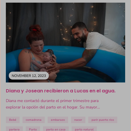
NOVEMBER 12, 2023
Diana y Josean recibieron a Lucas en el agua.
Diana me contactó durante el primer trimestre para
explorar la opción del parto en el hogar. Su mayor
motivación para...
Bebé
comadrona
embarazo
nacer
parir puerto rico
partera
Parto
parto en casa
parto natural