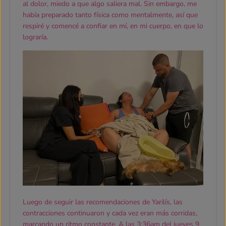
al dolor, miedo a que algo saliera mal. Sin embargo, me
había preparado tanto física como mentalmente, así que
respiré y comencé a confiar en mí, en mi cuerpo, en que lo
lograría.
Luego de seguir las recomendaciones de Yarilís, las
contracciones continuaron y cada vez eran más corridas,
marcando un ritmo constante. A las 3:36am del jueves 9