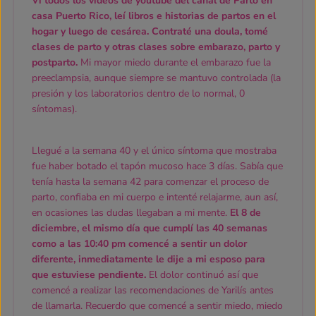
Vi todos los videos de youtube del canal de Parto en
casa Puerto Rico, leí libros e historias de partos en el
hogar y luego de cesárea. Contraté una doula, tomé
clases de parto y otras clases sobre embarazo, parto y
postparto.
Mi mayor miedo durante el embarazo fue la
preeclampsia, aunque siempre se mantuvo controlada (la
presión y los laboratorios dentro de lo normal, 0
síntomas).
Llegué a la semana 40 y el único síntoma que mostraba
fue haber botado el tapón mucoso hace 3 días. Sabía que
tenía hasta la semana 42 para comenzar el proceso de
parto, confiaba en mi cuerpo e intenté relajarme, aun así,
en ocasiones las dudas llegaban a mi mente.
El 8 de
diciembre, el mismo día que cumplí las 40 semanas
como a las 10:40 pm comencé a sentir un dolor
diferente, inmediatamente le dije a mi esposo para
que estuviese pendiente.
El dolor continuó así que
comencé a realizar las recomendaciones de Yarilís antes
de llamarla. Recuerdo que comencé a sentir miedo, miedo