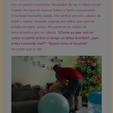
con un patrón constante. Alrededor de las 3:19pm rompí
fuente. Así que mi esposo llamo a Yarilís nuevamente.
Esta llegó bastante rápido. Me verificó presión, latidos de
bebé y realizó chequeo vaginal; me indicó que aún no
estaba en parto activo. Me pasaron un millón de
pensamientos por mi cabeza.
“¿Como es que aún no
estoy en parto activo si tengo un dolor horrible?, ¿qué
estoy haciendo mal?” “Quiero irme al hospital”
,
recuerdo que le dije.