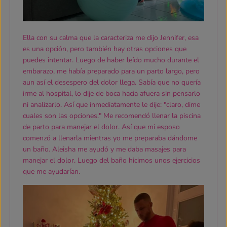
Ella con su calma que la caracteriza me dijo Jennifer, esa
es una opción, pero también hay otras opciones que
puedes intentar. Luego de haber leído mucho durante el
embarazo, me había preparado para un parto largo, pero
aun así el desespero del dolor llega. Sabía que no quería
irme al hospital, lo dije de boca hacia afuera sin pensarlo
ni analizarlo. Así que inmediatamente le dije: "claro, dime
cuales son las opciones." Me recomendó llenar la piscina
de parto para manejar el dolor. Así que mi esposo
comenzó a llenarla mientras yo me preparaba dándome
un baño. Aleisha me ayudó y me daba masajes para
manejar el dolor. Luego del baño hicimos unos ejercicios
que me ayudarían.