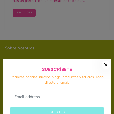
tras un parto, recibí un mensaje de texto que
decía: “ Hola....
READ MORE
Sobre Nosotros
Subscríbete a nuestros emails
SUBSCRÍBETE
Recibirás noticias, nuevos blogs, productos y talleres. Todo
directo al email.
SUBSCRIBE