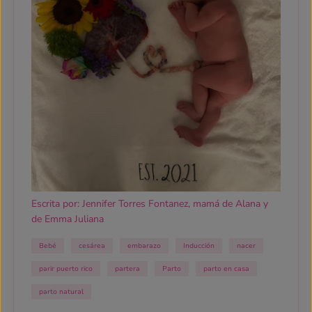
Escrita por: Jennifer Torres Fontanez, mamá de Alana y
de Emma Juliana
Bebé
cesárea
embarazo
Inducción
nacer
parir puerto rico
partera
Parto
parto en casa
parto natural