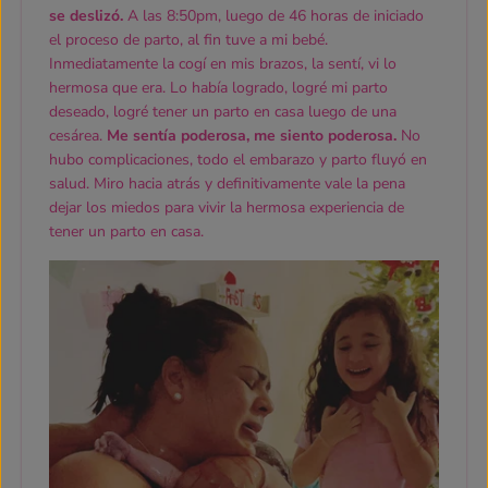
se deslizó.
A las 8:50pm, luego de 46 horas de iniciado
el proceso de parto, al fin tuve a mi bebé.
Inmediatamente la cogí en mis brazos, la sentí, vi lo
hermosa que era. Lo había logrado, logré mi parto
deseado, logré tener un parto en casa luego de una
cesárea.
Me sentía poderosa, me siento poderosa.
No
hubo complicaciones, todo el embarazo y parto fluyó en
salud. Miro hacia atrás y definitivamente vale la pena
dejar los miedos para vivir la hermosa experiencia de
tener un parto en casa.