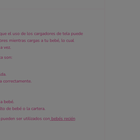
a
l
i
d
a
d
que el uso de los cargadores de tela puede
e
bres mientras cargas a tu bebé, lo cual
s
a vez.
l
i
ca son:
l
a
s
lda.
,
za correctamente.
r
o
s
a
 a bebé.
s
o de bebé o la cartera.
y
a
y pueden ser utilizados con
bebés recién
q
u
a
.