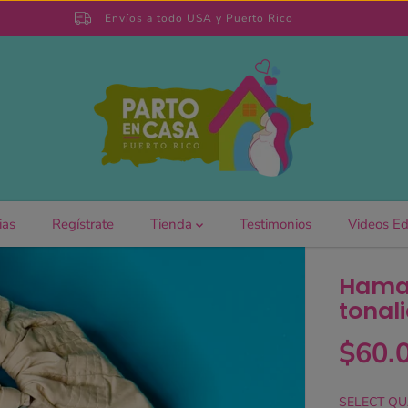
Envíos a todo USA y Puerto Rico
ias
Regístrate
Tienda
Testimonios
Videos Ed
Hamac
tonali
$60.
R
S
E
O
G
L
SELECT QU