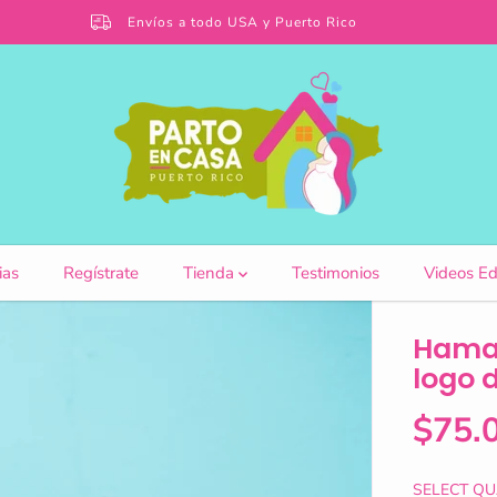
Envíos a todo USA y Puerto Rico
ias
Regístrate
Tienda
Testimonios
Videos Ed
Hamac
logo 
$75.
R
S
E
O
G
L
SELECT QU