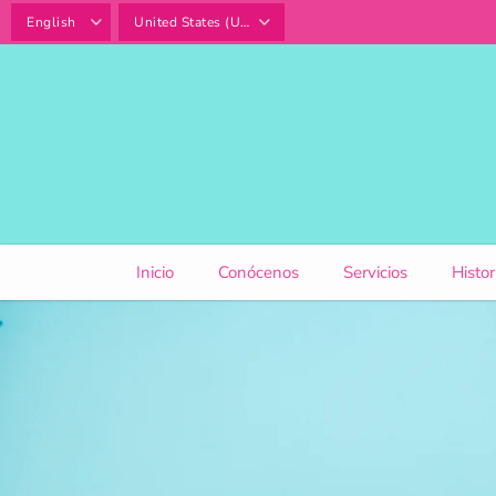
SKIP TO
CONTENT
Inicio
Conócenos
Servicios
Histor
SKIP TO
PRODUCT
INFORMATION