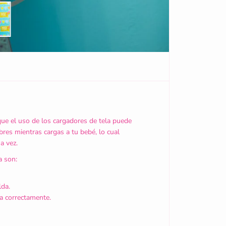
m
i
t
e
d
E
d
i
t
i
o
n
&
que el uso de los cargadores de tela puede
q
bres mientras cargas a tu bebé, lo cual
u
a vez.
o
t
a son:
;
c
o
lda.
n
za correctamente.
l
o
g
o