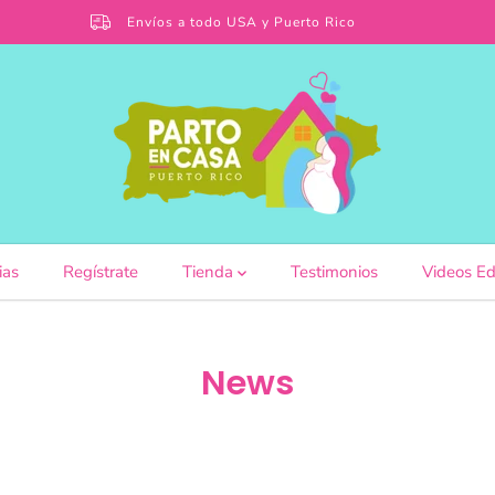
Envíos a todo USA y Puerto Rico
ias
Regístrate
Tienda
Testimonios
Videos Ed
News